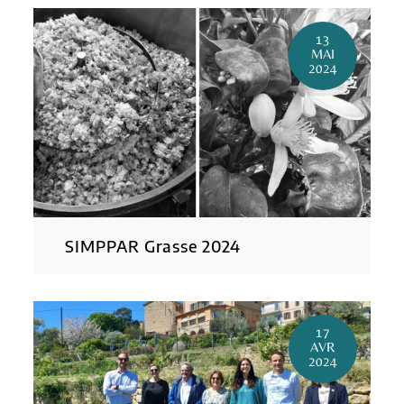
13
MAI
2024
SIMPPAR Grasse 2024
17
AVR
2024