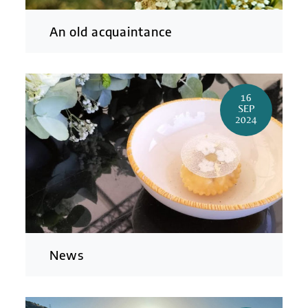
An old acquaintance
16
SEP
2024
News