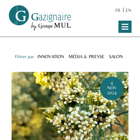
FR
EN
Filtrer par
INNOVATION
MÉDIA & PRESSE
SALON
4
NOV
2024