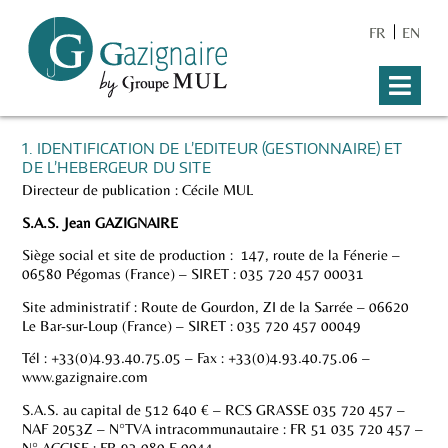
FR
EN
1. IDENTIFICATION DE L’EDITEUR (GESTIONNAIRE) ET
DE L’HEBERGEUR DU SITE
Directeur de publication : Cécile MUL
S.A.S. Jean GAZIGNAIRE
Siège social et site de production : 147, route de la Fénerie –
06580 Pégomas (France) – SIRET : 035 720 457 00031
Site administratif : Route de Gourdon, ZI de la Sarrée – 06620
Le Bar-sur-Loup (France) – SIRET : 035 720 457 00049
Tél : +33(0)4.93.40.75.05 – Fax : +33(0)4.93.40.75.06 –
www.gazignaire.com
S.A.S. au capital de 512 640 € – RCS GRASSE 035 720 457 –
NAF 2053Z – N°TVA intracommunautaire : FR 51 035 720 457 –
N° ACCISE : FR 93 080 E 0044