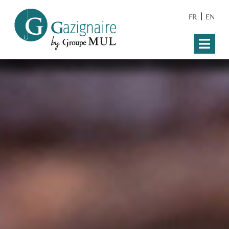
FR
EN