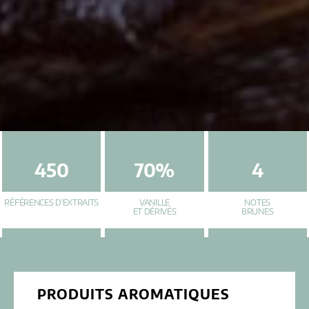
450
70%
4
RÉFÉRENCES D'EXTRAITS
VANILLE
NOTES
ET DÉRIVÉS
BRUNES
PRODUITS AROMATIQUES