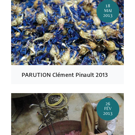
18
MAI
2013
PARUTION Clément Pinault 2013
26
FÉV
2013