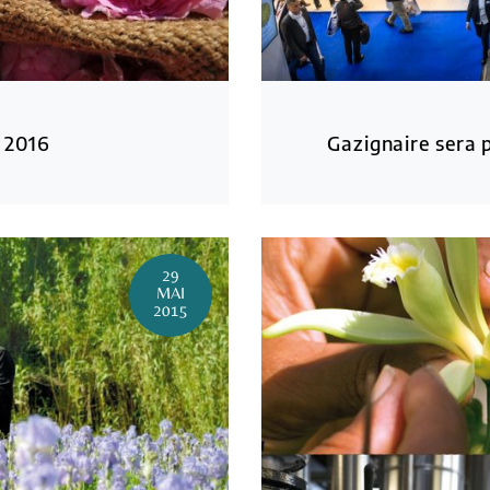
 2016
Gazignaire sera 
29
MAI
2015