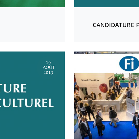
CANDIDATURE P
19
AOÛT
2013