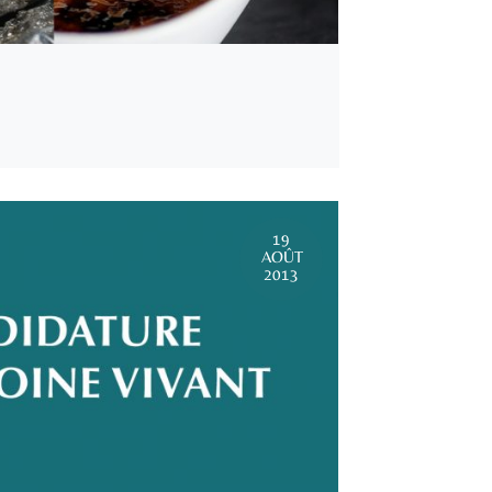
19
AOÛT
2013