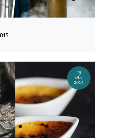
015
29
DÉC
2013