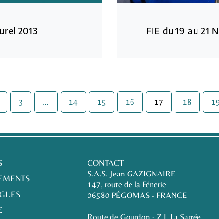
urel 2013
FIE du 19 au 21
3
…
14
15
16
17
18
1
S
CONTACT
S.A.S. Jean GAZIGNAIRE
EMENTS
147, route de la Fénerie
OGUES
06580 PÉGOMAS - FRANCE
E
Route de Gourdon - Z.I. La Sarrée