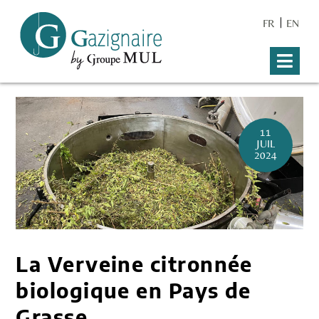
FR
EN
11
JUIL
2024
La Verveine citronnée
biologique en Pays de
Grasse