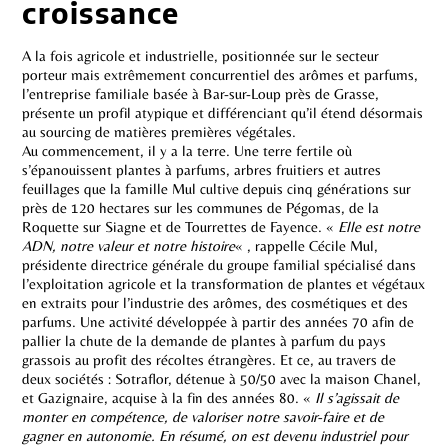
croissance
A la fois agricole et industrielle, positionnée sur le secteur
porteur mais extrêmement concurrentiel des arômes et parfums,
l’entreprise familiale basée à Bar-sur-Loup près de Grasse,
présente un profil atypique et différenciant qu’il étend désormais
au sourcing de matières premières végétales.
Au commencement, il y a la terre. Une terre fertile où
s’épanouissent plantes à parfums, arbres fruitiers et autres
feuillages que la famille Mul cultive depuis cinq générations sur
près de 120 hectares sur les communes de Pégomas, de la
Roquette sur Siagne et de Tourrettes de Fayence. «
Elle est notre
ADN, notre valeur et notre histoire
« , rappelle Cécile Mul,
présidente directrice générale du groupe familial spécialisé dans
l’exploitation agricole et la transformation de plantes et végétaux
en extraits pour l’industrie des arômes, des cosmétiques et des
parfums. Une activité développée à partir des années 70 afin de
pallier la chute de la demande de plantes à parfum du pays
grassois au profit des récoltes étrangères. Et ce, au travers de
deux sociétés : Sotraflor, détenue à 50/50 avec la maison Chanel,
et Gazignaire, acquise à la fin des années 80. «
Il s’agissait de
monter en compétence, de valoriser notre savoir-faire et de
gagner en autonomie. En résumé, on est devenu industriel pour