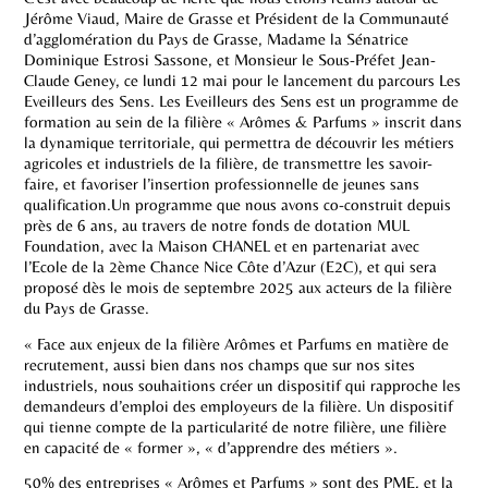
Jérôme Viaud, Maire de Grasse et Président de la Communauté
d’agglomération du Pays de Grasse, Madame la Sénatrice
Dominique Estrosi Sassone, et Monsieur le Sous-Préfet Jean-
Claude Geney, ce lundi 12 mai pour le lancement du parcours Les
Eveilleurs des Sens. Les Eveilleurs des Sens est un programme de
formation au sein de la filière « Arômes & Parfums » inscrit dans
la dynamique territoriale, qui permettra de découvrir les métiers
agricoles et industriels de la filière, de transmettre les savoir-
faire, et favoriser l’insertion professionnelle de jeunes sans
qualification.Un programme que nous avons co-construit depuis
près de 6 ans, au travers de notre fonds de dotation MUL
Foundation, avec la Maison CHANEL et en partenariat avec
l’Ecole de la 2ème Chance Nice Côte d’Azur (E2C), et qui sera
proposé dès le mois de septembre 2025 aux acteurs de la filière
du Pays de Grasse.
« Face aux enjeux de la filière Arômes et Parfums en matière de
recrutement, aussi bien dans nos champs que sur nos sites
industriels, nous souhaitions créer un dispositif qui rapproche les
demandeurs d’emploi des employeurs de la filière. Un dispositif
qui tienne compte de la particularité de notre filière, une filière
en capacité de « former », « d’apprendre des métiers ».
50% des entreprises « Arômes et Parfums » sont des PME, et la