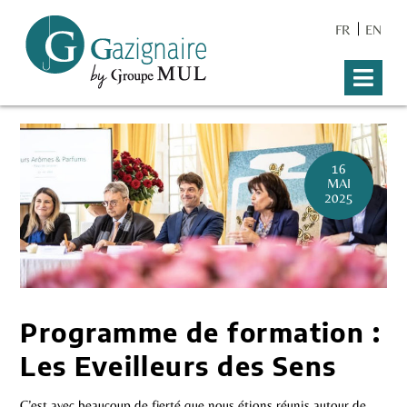
FR
EN
16
MAI
2025
Programme de formation :
Les Eveilleurs des Sens
C’est avec beaucoup de fierté que nous étions réunis autour de