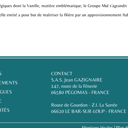
tégiques dont la Vanille, matière emblématique, le Groupe Mul s’agrandit 
lle entité a pour but de maîtriser la filière par un approvisionnement fia
S
CONTACT
S.A.S. Jean GAZIGNAIRE
EMENTS
147, route de la Fénerie
OGUES
06580 PÉGOMAS - FRANCE
E
Route de Gourdon - Z.I. La Sarrée
ITÉS
06620 LE BAR-SUR-LOUP - FRANCE
Mentions légales
|
Plan d