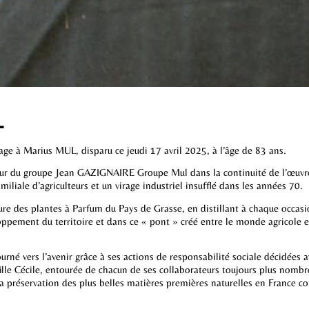
L
e à Marius MUL, disparu ce jeudi 17 avril 2025, à l’âge de 83 ans.
r du groupe Jean GAZIGNAIRE Groupe Mul dans la continuité de l’œuvre 
amiliale d’agriculteurs et un virage industriel insufflé dans les années 70.
ure des plantes à Parfum du Pays de Grasse, en distillant à chaque occasio
ement du territoire et dans ce « pont » créé entre le monde agricole et
rné vers l’avenir grâce à ses actions de responsabilité sociale décidées 
lle Cécile, entourée de chacun de ses collaborateurs toujours plus nombre
 la préservation des plus belles matières premières naturelles en France