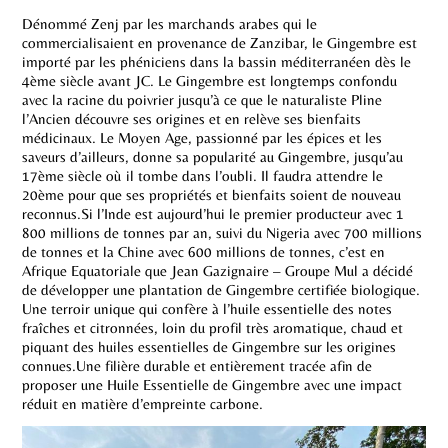
Dénommé Zenj par les marchands arabes qui le
commercialisaient en provenance de Zanzibar, le Gingembre est
importé par les phéniciens dans la bassin méditerranéen dès le
4ème siècle avant JC. Le Gingembre est longtemps confondu
avec la racine du poivrier jusqu’à ce que le naturaliste Pline
l’Ancien découvre ses origines et en relève ses bienfaits
médicinaux. Le Moyen Age, passionné par les épices et les
saveurs d’ailleurs, donne sa popularité au Gingembre, jusqu’au
17ème siècle où il tombe dans l’oubli. Il faudra attendre le
20ème pour que ses propriétés et bienfaits soient de nouveau
reconnus.Si l’Inde est aujourd’hui le premier producteur avec 1
800 millions de tonnes par an, suivi du Nigeria avec 700 millions
de tonnes et la Chine avec 600 millions de tonnes, c’est en
Afrique Equatoriale que Jean Gazignaire – Groupe Mul a décidé
de développer une plantation de Gingembre certifiée biologique.
Une terroir unique qui confère à l’huile essentielle des notes
fraîches et citronnées, loin du profil très aromatique, chaud et
piquant des huiles essentielles de Gingembre sur les origines
connues.Une filière durable et entièrement tracée afin de
proposer une Huile Essentielle de Gingembre avec une impact
réduit en matière d’empreinte carbone.