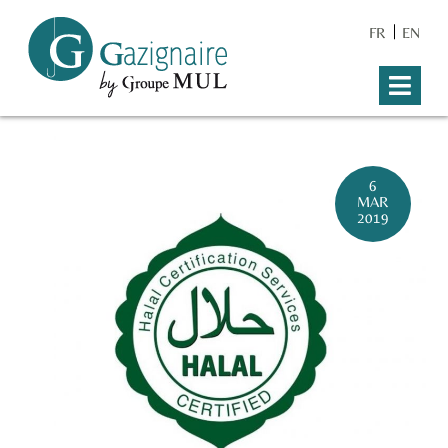
FR
EN
6
MAR
2019