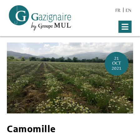
FR
EN
21
OCT
2021
Camomille