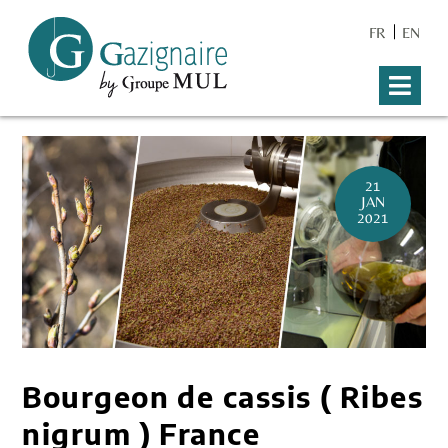
FR
EN
21
JAN
2021
Bourgeon de cassis ( Ribes
nigrum ) France