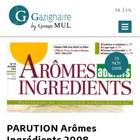
FR
EN
29
NOV
2008
PARUTION Arômes
Ingrédients 2008